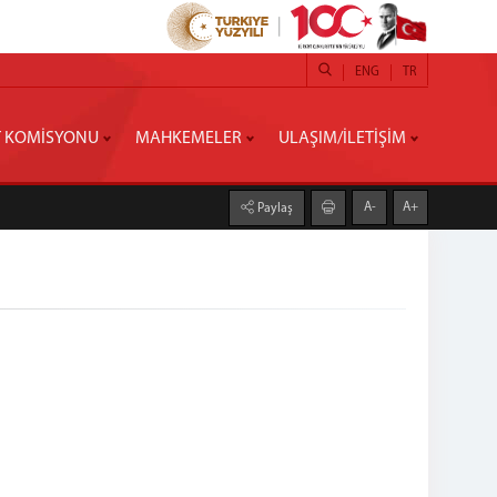
ENG
TR
 KOMİSYONU
MAHKEMELER
ULAŞIM/İLETİŞİM
A-
A+
Paylaş