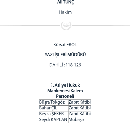
Ali TUNÇ
Hakim
Kürşat EROL
YAZI İŞLERİ MÜDÜRÜ
DAHİLİ : 118-126
1. Asliye Hukuk
Mahkemesi Kalem
Personeli
Büşra Tokgöz
Zabıt Kâtibi
Bahar ÇİL
Zabıt Kâtibi
Beyza ŞEKER
Zabıt Kâtibi
Seydi KAPLAN
Mübaşir