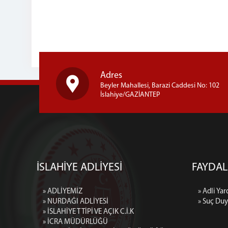
Adres
Beyler Mahallesi, Barazi Caddesi No: 102
İslahiye/GAZİANTEP
İSLAHİYE ADLİYESİ
FAYDA
» ADLİYEMİZ
» Adli Ya
» NURDAĞI ADLİYESİ
» Suç Duy
» İSLAHİYE T TİPİ VE AÇIK C.İ.K
» İCRA MÜDÜRLÜĞÜ