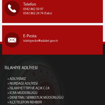
Telefon
0342 862 50 97
0342 862 24 74 (Faks)
E-Posta
islahiyecbs
adalet.gov.tr
İSLAHİYE ADLİYESİ
» ADLİYEMİZ
» NURDAĞI ADLİYESİ
» İSLAHİYE T TİPİ VE AÇIK C.İ.K
» İCRA MÜDÜRLÜĞÜ
» DENETİMLİ SERBESTLİK MÜDÜRLÜĞÜ
» İLÇE TELEFON REHBERİ