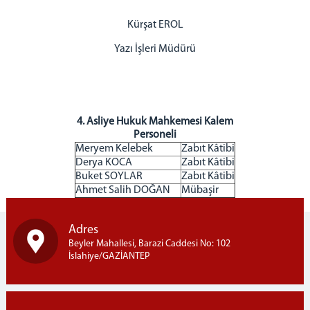
Ceza ve Hukuk Mahkemleri Ön Bürosu
Kürşat EROL
ULAŞIM/İLETİŞİM
Yazı İşleri Müdürü
Adliye İletişim
4. Asliye Hukuk Mahkemesi Kalem
Personeli
Meryem Kelebek
Zabıt Kâtibi
Derya KOCA
Zabıt Kâtibi
Buket SOYLAR
Zabıt Kâtibi
Ahmet Salih DOĞAN
Mübaşir
Adres
Beyler Mahallesi, Barazi Caddesi No: 102
İslahiye/GAZİANTEP