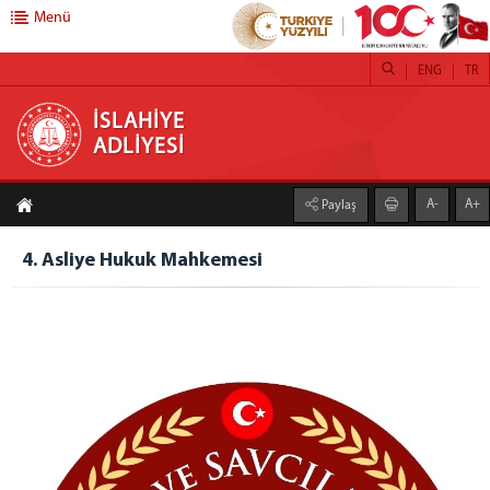
Menü
ENG
TR
İSLAHİYE ADLİYESİ
İSLAHİYE
ADLİYESİ
ADLİYEMİZ
A-
A+
Paylaş
Adliyemiz Hakkında Genel Bilgi
Faaliyet Raporları
4. Asliye Hukuk Mahkemesi
Mülhakat
NURDAĞI ADLİYESİ
Lojman
İslahiye Adli Tıp Şube Müdürlüğü
İcra Müdürlüğü
Denetimli Serbestlik Müdürlüğü
Adli Destek ve Mağdur Hizmetleri Müdürlüğü