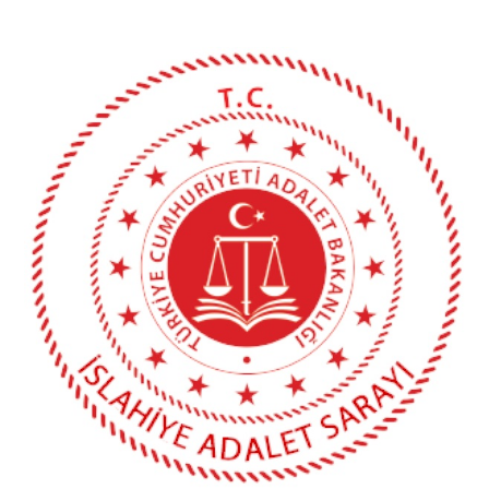
VPN Kullanım Talimatı
ADALET KOMİSYONU
Adalet Komisyonu Başkanı
Komisyon Heyeti
MAHKEMELER
Ağır Ceza Mahkemesi
1. Asliye Ceza Mahkemesi
2. Asliye Ceza Mahkemesi
3. Asliye Ceza Mahkemesi
4. Asliye Ceza Mahkemesi
1. Asliye Hukuk Mahkemesi
2. Asliye Hukuk Mahkemesi
3. Asliye Hukuk Mahkemesi
4. Asliye Hukuk Mahkemesi
Sulh Ceza Hakimliği/Sulh Hukuk Mahkemesi
İnfaz Hakimliği/İcra Ceza ve İcra Hukuk Mahkemeleri