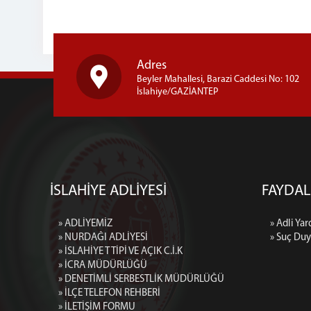
Adres
Beyler Mahallesi, Barazi Caddesi No: 102
İslahiye/GAZİANTEP
İSLAHİYE ADLİYESİ
FAYDA
» ADLİYEMİZ
» Adli Ya
» NURDAĞI ADLİYESİ
» Suç Duy
» İSLAHİYE T TİPİ VE AÇIK C.İ.K
» İCRA MÜDÜRLÜĞÜ
» DENETİMLİ SERBESTLİK MÜDÜRLÜĞÜ
» İLÇE TELEFON REHBERİ
» İLETİŞİM FORMU