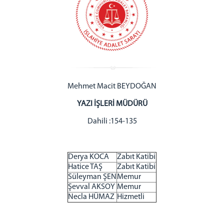
Mehmet Macit BEYDOĞAN
YAZI İŞLERİ MÜDÜRÜ
Dahili :154-135
Derya KOCA
Zabıt Katibi
Hatice TAŞ
Zabıt Katibi
Süleyman ŞEN
Memur
Şevval AKSOY
Memur
Necla HÜMAZ
Hizmetli