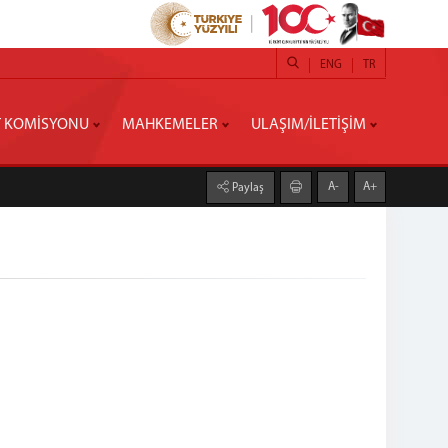
ENG
TR
 KOMİSYONU
MAHKEMELER
ULAŞIM/İLETİŞİM
A-
A+
Paylaş