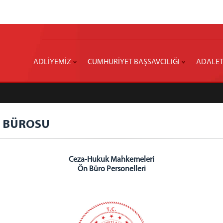
ADLİYEMİZ
CUMHURİYET BAŞSAVCILIĞI
ADALET
N BÜROSU
Ceza-Hukuk Mahkemeleri
Ön Büro Personelleri