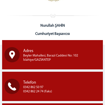
İslahiye T Tipi Açık ve Kapalı Ceza İnfaz Kurumu
Yemek Menüsü
CUMHURİYET BAŞSAVCILIĞI
Cumhuriyet Başsavcısı
Nurullah ŞAHİN
Cumhuriyet Savcıları
Cumhuriyet Başsavcısı
Medya İletişim Bürosu
Başsavcılık Soruşturma Bürosu
İlamat ve İnfaz Bürosu
Adres
İdari İşler Müdürlüğü
Beyler Mahallesi, Barazi Caddesi No: 102
İslahiye/GAZİANTEP
Bilgi İşlem Bürosu
Bilgi İşlem Bürosu
KamuSM ile E-İmza İşlemleri
Segbis Kayıt Eğitimi
Telefon
0342 862 50 97
Mal Bildirimi Doldurma Klavuzu
0342 862 24 74 (Faks)
Bilgisayar/Mail/Haberci Şifre Alma
Tüm Şifreleri Alma