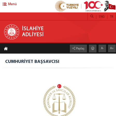
Menü
ENG
TR
İSLAHİYE ADLİYESİ
İSLAHİYE
ADLİYESİ
ADLİYEMİZ
A-
A+
Paylaş
Adliyemiz Hakkında Genel Bilgi
Faaliyet Raporları
CUMHURİYET BAŞSAVCISI
Mülhakat
NURDAĞI ADLİYESİ
Lojman
İslahiye Adli Tıp Şube Müdürlüğü
İcra Müdürlüğü
Denetimli Serbestlik Müdürlüğü
Adli Destek ve Mağdur Hizmetleri Müdürlüğü