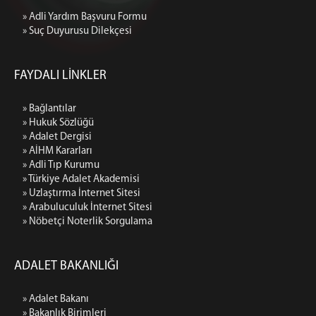
» Adli Yardım Başvuru Formu
Ceza ve Hukuk Mahkemleri Ön Bürosu
» Suç Duyurusu Dilekçesi
ULAŞIM/İLETİŞİM
Adliye İletişim
FAYDALI LİNKLER
» Bağlantılar
» Hukuk Sözlüğü
» Adalet Dergisi
» AİHM Kararları
» Adli Tıp Kurumu
» Türkiye Adalet Akademisi
» Uzlaştırma İnternet Sitesi
» Arabuluculuk İnternet Sitesi
» Nöbetçi Noterlik Sorgulama
ADALET BAKANLIĞI
» Adalet Bakanı
» Bakanlık Birimleri